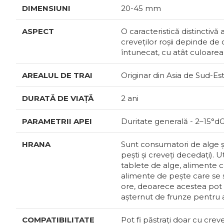
DIMENSIUNI
20-45 mm
ASPECT
O caracteristică distinctivă
creveților roșii depinde de 
întunecat, cu atât culoarea
AREALUL DE TRAI
Originar din Asia de Sud-Est
DURATĂ DE VIAȚĂ
2 ani
PARAMETRII APEI
Duritate generală - 2–15°d
HRANA
Sunt consumatori de alge și
pești și creveți decedați). 
tablete de alge, alimente c
alimente de pește care se 
ore, deoarece acestea pot î
așternut de frunze pentru a
COMPATIBILITATE
Pot fi păstrați doar cu creve