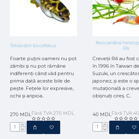
Neocaridina heterop
Tetraodon biocellatus
Rili
Foarte puțini oameni nu pot
Creveții Rili au fost 
zâmbi și nu pot rămâne
în 1996 în Taiwan d
indiferenți când văd pentru
Suzuki, un crescăto
prima dată aceste bile de
japonez, și este o s
pește. Fețele lor expresive,
mutațională a creve
ochii și aripioa..
obișnuiți cireș. C..
Fără TVA:270 MDL
Fără TVA:4
270 MDL
40 MDL