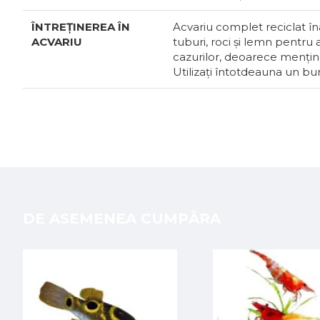
ÎNTREȚINEREA ÎN
Acvariu complet reciclat în
ACVARIU
tuburi, roci și lemn pentru
cazurilor, deoarece mențin
Utilizați întotdeauna un bure
DE ASEMENEA CUMPĂRA