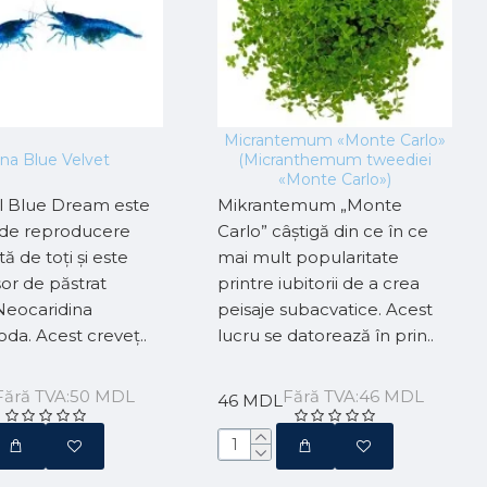
Micrantemum «Monte Carlo»
na Blue Velvet
(Micranthemum tweediei
«Monte Carlo»)
l Blue Dream este
Mikrantemum „Monte
 de reproducere
Carlo” câștigă din ce în ce
ă de toți și este
mai mult popularitate
șor de păstrat
printre iubitorii de a crea
 Neocaridina
peisaje subacvatice. Acest
da. Acest creveț..
lucru se datorează în prin..
Fără TVA:50 MDL
Fără TVA:46 MDL
46 MDL