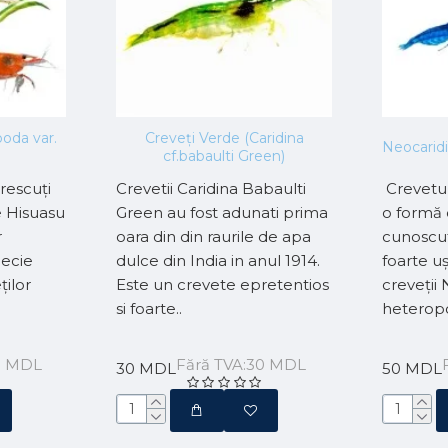
oda var.
Creveți Verde (Caridina
Neocaridi
cf.babaulti Green)
crescuți
Crevetii Caridina Babaulti
Crevetu
e Hisuasu
Green au fost adunati prima
o formă
r
oara din din raurile de apa
cunoscut
pecie
dulce din India in anul 1914.
foarte u
ților
Este un crevete epretentios
creveții
si foarte..
heteropo
0 MDL
Fără TVA:30 MDL
30 MDL
50 MDL