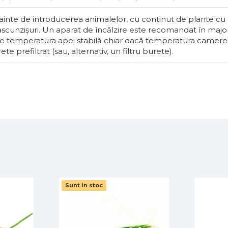
Fețele lor e
aripioa..
ainte de introducerea animalelor, cu continut de plante cu 
 ascunzișuri. Un aparat de încălzire este recomandat în majo
e temperatura apei stabilă chiar dacă temperatura camerei 
F
270 MDL
te prefiltrat (sau, alternativ, un filtru burete).
Sunt in stoc