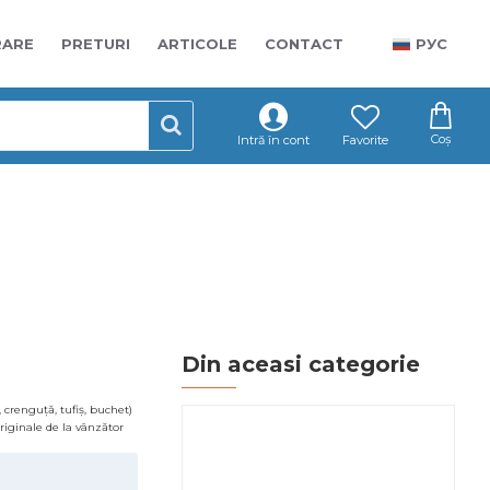
RARE
PRETURI
ARTICOLE
CONTACT
РУС
Coș
Intră în cont
Favorite
Din aceasi categorie
 crenguță, tufiș, buchet)
 originale de la vânzător