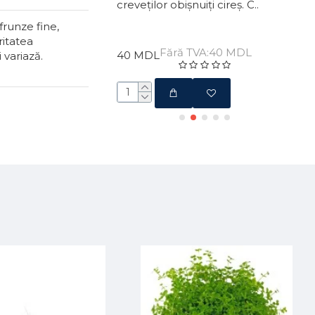
xpresive, ochii și
creveților obișnuiți cireș. C..
epre
frunze fine,
ritatea
Fără TVA:40 MDL
40 MDL
30 
variază.
ără TVA:270 MDL