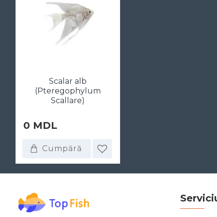
Scalar alb
(Pteregophylum
Scallare)
0 MDL
Cumpără
Servici