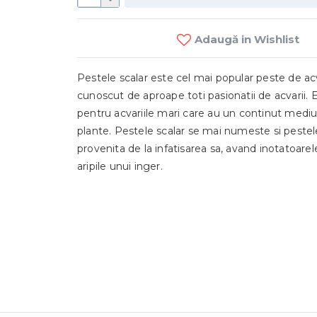
Adaugă in Wishlist
Pestele scalar
este cel mai popular peste de acv
cunoscut de aproape toti pasionatii de acvarii. E
pentru acvariile mari care au un continut medi
plante.
Pestele scalar
se mai numeste si
pestel
Altola
provenita de la infatisarea sa, avand inotatoarel
aripile unui inger.
230 M
C