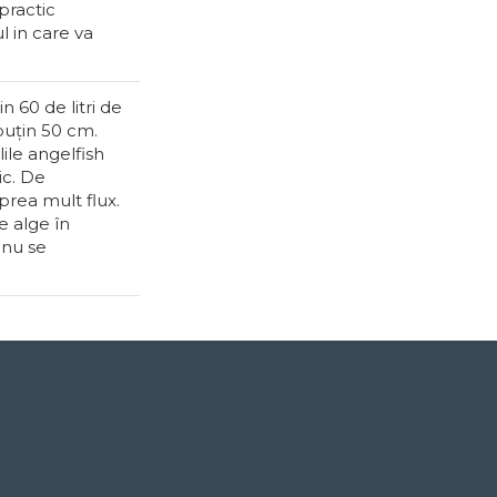
practic
 in care va
n 60 de litri de
 puțin 50 cm.
ile angelfish
ic. De
prea mult flux.
e alge în
 nu se