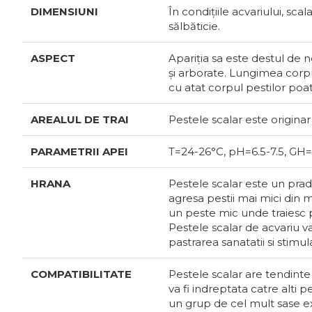
DIMENSIUNI
În condițiile acvariului, sca
sălbăticie.
ASPECT
Apariția sa este destul de n
și arborate. Lungimea corp
cu atat corpul pestilor poa
AREALUL DE TRAI
Pestele scalar este originar
PARAMETRII APEI
Т=24-26°С, pH=6.5-7.5, GH=
HRANA
Pestele scalar este un prada
agresa pestii mai mici din
un peste mic unde traiesc p
Pestele scalar de acvariu va
pastrarea sanatatii si stimu
COMPATIBILITATE
Pestele scalar are tendinte 
va fi indreptata catre alti p
un grup de cel mult sase ex