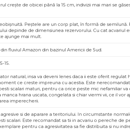
larul crește de obicei până la 15 cm, indivizii mai mari se găs
eobișnuită. Peștele are un corp plat, în formă de semilună. F
ului depinde de dimensiunea rezervorului. Cu cat acvariul 
te ajunge mai mult.
 din fluviul Amazon din bazinul Americii de Sud.
5-15.
tor natural, insa va deveni lenes daca ii este oferit regulat 
 moment ce creste impreuna cu acestia. Este nerecomandat 
esti scalari maturi, pentru ca orice peste mic nefamiliar va
 manca hrana uscata, congelata si chiar viermi vii, ce il vor a
larea imperecherii.
agresive si de aparare a teritoriului. In circumstante normal
esti scalari. Este recomandat sa tii in acvariu o pereche de pe
emplare pentru ca agresivitatea sa fie distribuita si nu ind