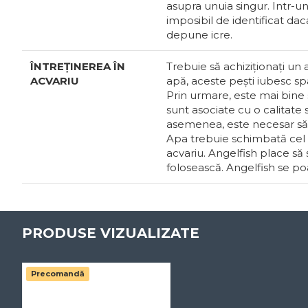
asupra unuia singur. Intr-u
imposibil de identificat d
depune icre.
ÎNTREȚINEREA ÎN
Trebuie să achiziționați un 
ACVARIU
apă, aceste pești iubesc spa
Prin urmare, este mai bine s
sunt asociate cu o calitate s
asemenea, este necesar să s
Apa trebuie schimbată cel 
acvariu. Angelfish place să
folosească. Angelfish se poa
PRODUSE VIZUALIZATE
Precomandă