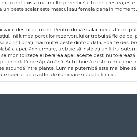
n grup pot exista mai multe perechi. Cu toate acestea, este 
aca un peste scalar este mascul sau femela pana in momentul
acvariu destul de mare. Pentru două scalari necesită cel puți
țiul. Înălțimea pereților rezervorului ar trebui să fie de cel
ă achiziționați mai multe pește dintr-o dată. Foarte des, bol
labă a apei. Prin urmare, trebuie să instalați un filtru putern
e monitorizeze eliberarea apei: aceste pești nu tolerează 
puțin o dată pe săptămână. Ar trebui să existe o mulțime d
 se ascundă între plante. Lumina puternică este mai bine să
te speriat de o astfel de iluminare și poate fi rănit.