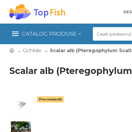
DES
CATALOG PRODUSE
Cichlide
Scalar alb (Pteregophylum Scall
Scalar alb (Pteregophylum 
Precomandă