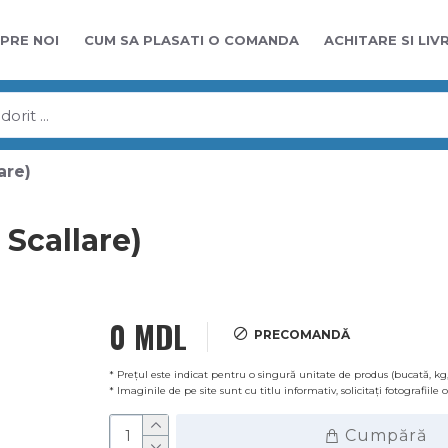
PRE NOI
CUM SA PLASATI O COMANDA
ACHITARE SI LIV
are)
Scallare)
0 MDL
PRECOMANDĂ
* Prețul este indicat pentru o singură unitate de produs (bucată, kg,
* Imaginile de pe site sunt cu titlu informativ, solicitați fotografiile
Cumpără