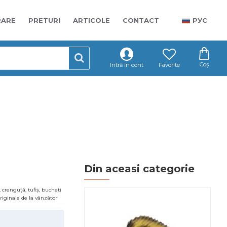
RARE
PRETURI
ARTICOLE
CONTACT
РУС
Coș
Intră în cont
Favorite
Din aceasi categorie
 crenguță, tufiș, buchet)
 originale de la vânzător