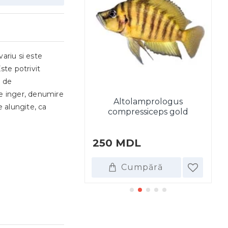
ariu si este
ste potrivit
u de
e inger
, denumire
mprologus calvus
Altolamprologus
A
e alungite, ca
"black"
compressiceps gold
DL
250 MDL
1
umpără
Cumpără