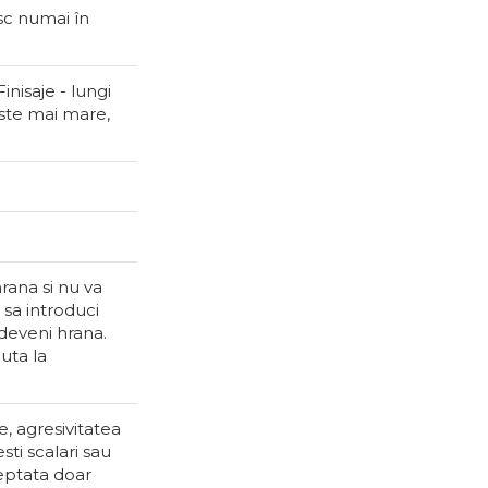
esc numai în
inisaje - lungi
este mai mare,
hrana si nu va
sa introduci
 deveni hrana.
juta la
e, agresivitatea
sti scalari sau
reptata doar