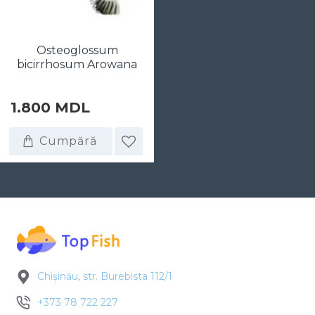
Osteoglossum
bicirrhosum Arowana
1.800 MDL
Cumpără
Chișinău, str. Burebista 112/1
+373 78 722 227