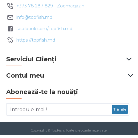
+373 78 287 829 - Zoomagazin
info@topfish.md
facebook.com/Topfish.md
https://topfish.md
Serviciul Clienți
Contul meu
Abonează-te la nouăți
Trimite
Copyright © TopFish. Toate drepturile rezervate.