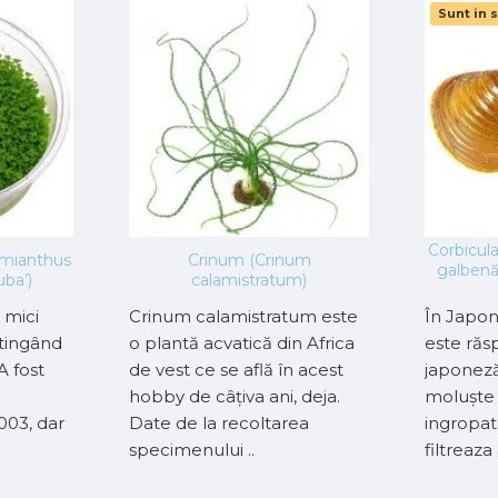
Sunt in 
Corbicula
mianthus
Crinum (Crinum
galbenă
uba’)
calamistratum)
 mici
Crinum calamistratum este
În Japoni
atingând
o plantă acvatică din Africa
este răs
A fost
de vest ce se află în acest
japoneză
hobby de câțiva ani, deja.
moluște 
2003, dar
Date de la recoltarea
ingropat
specimenului ..
filtreaza