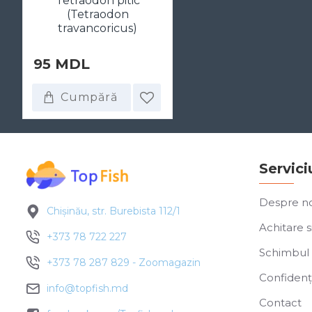
Tetraodon pitic
(Tetraodon
travancoricus)
95 MDL
Cumpără
Servici
Despre no
Chișinău, str. Burebista 112/1
Achitare si
+373 78 722 227
Schimbul 
+373 78 287 829 - Zoomagazin
Confidenți
info@topfish.md
Contact