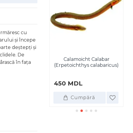
 urmăresc cu
arului și începe
arte deștepți și
clidele. De
Calamoicht Calabar
ârască în fața
tia lohachata
(Erpetoichthys calabaricus)
L
450 MDL
8
umpără
Cumpără
DE ASEMENEA CUMPĂRA