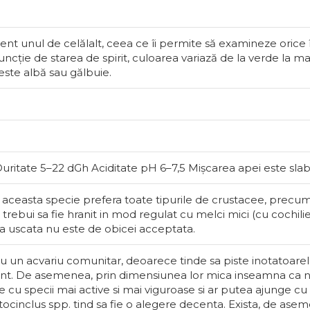
In așteptar
ent unul de celălalt, ceea ce îi permite să examineze orice î
 funcție de starea de spirit, culoarea variază de la verde la 
este albă sau gălbuie.
ritate 5–22 dGh Aciditate pH 6–7,5 Mișcarea apei este sla
, aceasta specie prefera toate tipurile de crustacee, precum s
Melci d
 trebui sa fie hranit in mod regulat cu melci mici (cu cochilie
ana uscata nu este de obicei acceptata.
Există și m
un acvariu comunitar, deoarece tinde sa piste inotatoarele
bineveniți.
lent. De asemenea, prin dimensiunea lor mica inseamna ca
și foloseas
cu specii mai active si mai viguroase si ar putea ajunge cu 
conținutul 
tocinclus spp. tind sa fie o alegere decenta. Exista, de ase