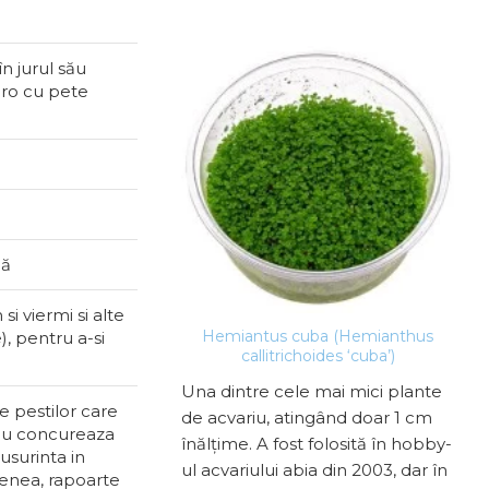
e
n jurul său
maro cu pete
bă
i viermi si alte
e mere mix (Pomacea
Hemiantus cuba (Hemianthus
), pentru a-si
Crin
diffusa)
callitrichoides ‘cuba’)
elci care sunt
Una dintre cele mai mici plante
Cri
 pestilor care
 Melcii care au voie să-
de acvariu, atingând doar 1 cm
plan
 nu concureaza
că plantele pentru
înălțime. A fost folosită în hobby-
ce s
usurinta in
lor de inimă. Vorbim
ul acvariului abia din 2003, dar în
câți
menea, rapoarte