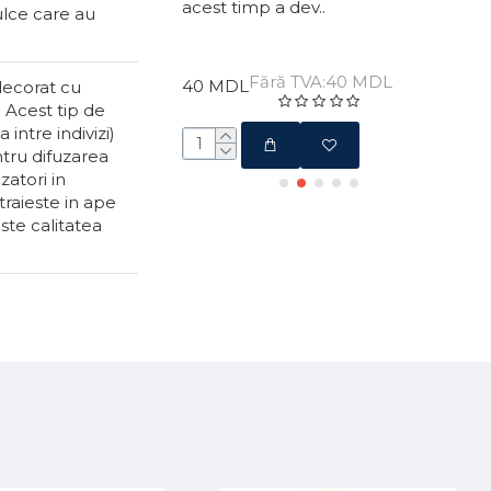
i de mere, locui..
acest timp a dev..
reco
ulce care au
ă TVA:15 MDL
Fără TVA:40 MDL
40 MDL
87 
decorat cu
. Acest tip de
intre indivizi)
ntru difuzarea
zatori in
traieste in ape
este calitatea