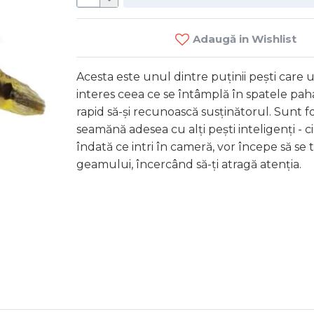
Adaugă in Wishlist
Acesta este unul dintre puținii pești care
interes ceea ce se întâmplă în spatele pah
rapid să-și recunoască susținătorul. Sunt fo
seamănă adesea cu alți pești inteligenți - ci
îndată ce intri în cameră, vor începe să se t
Bo
geamului, încercând să-ți atragă atenția.
75 MD
C