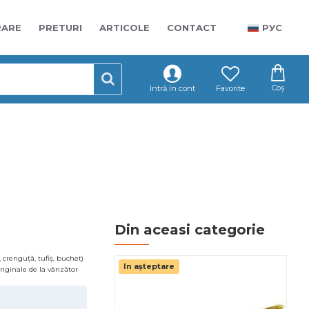
RARE
PRETURI
ARTICOLE
CONTACT
РУС
Coș
Intră în cont
Favorite
Din aceasi categorie
 crenguță, tufiș, buchet)
In așteptare
Pr
 originale de la vânzător