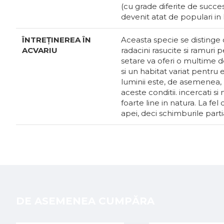
(cu grade diferite de succe
devenit atat de populari in 
ÎNTREȚINEREA ÎN
Aceasta specie se distinge 
ACVARIU
radacini rasucite si ramuri 
setare va oferi o multime de
si un habitat variat pentru 
luminii este, de asemenea, r
aceste conditii. incercati s
foarte line in natura. La fel
apei, deci schimburile parti
DE ASEMENEA CUMPĂRA