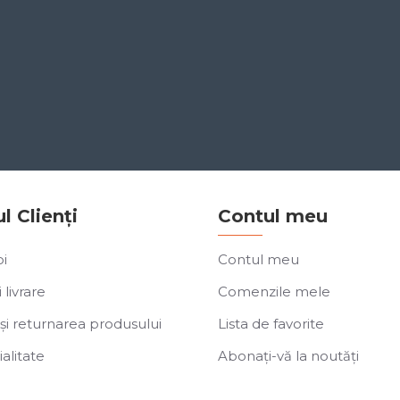
ul Clienți
Contul meu
i
Contul meu
 livrare
Comenzile mele
și returnarea produsului
Lista de favorite
alitate
Abonați-vă la noutăți