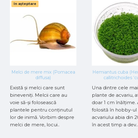
In așteptare
Melci de mere mix (Pomacea
Hemiantus cuba (He
diffusa)
callitrichoides ‘c
Există și melci care sunt
Una dintre cele mai
bineveniți. Melcii care au
plante de acvariu, 
voie să-și folosească
doar 1 cm înălțime. 
plantele pentru conținutul
folosită în hobby-ul
lor de inimă. Vorbim despre
acvariului abia din 
melci de mere, locui..
în acest timp a dev..