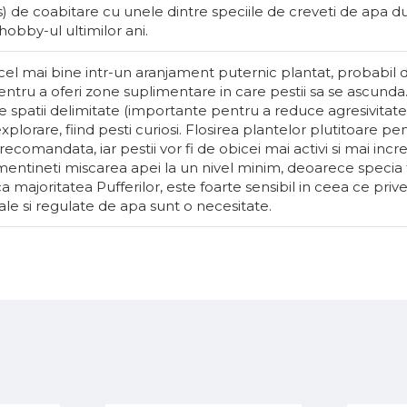
despre melc
s) de coabitare cu unele dintre speciile de creveti de apa d
hobby-ul ultimilor ani.
Făr
15 MDL
cel mai bine intr-un aranjament puternic plantat, probabil 
pentru a oferi zone suplimentare in care pestii sa se ascunda
 spatii delimitate (importante pentru a reduce agresivitatea 
explorare, fiind pesti curiosi. Flosirea plantelor plutitoare pe
ecomandata, iar pestii vor fi de obicei mai activi si mai incre
i mentineti miscarea apei la un nivel minim, deoarece specia 
 ca majoritatea Pufferilor, este foarte sensibil in ceea ce priv
ale si regulate de apa sunt o necesitate.