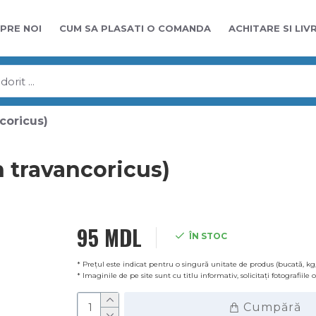
PRE NOI
CUM SA PLASATI O COMANDA
ACHITARE SI LIV
coricus)
n travancoricus)
95 MDL
ÎN STOC
* Prețul este indicat pentru o singură unitate de produs (bucată, kg,
* Imaginile de pe site sunt cu titlu informativ, solicitați fotografiile
Cumpără