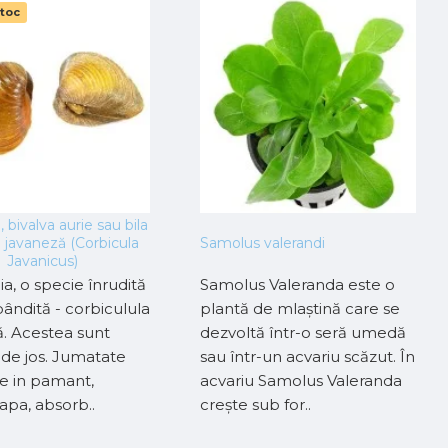
stoc
, bivalva aurie sau bila
 javaneză (Corbicula
Samolus valerandi
Javanicus)
a, o specie înrudită
Samolus Valeranda este o
pândită - corbiculula
plantă de mlaștină care se
. Acestea sunt
dezvoltă într-o seră umedă
de jos. Jumatate
sau într-un acvariu scăzut. În
e in pamant,
acvariu Samolus Valeranda
 apa, absorb..
crește sub for..