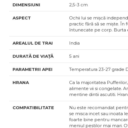
DIMENSIUNI
2,5-3 cm
ASPECT
Ochii lui se mișcă independ
practic fără să se miște. În
întunecate pe corp. Burta 
AREALUL DE TRAI
India
DURATĂ DE VIAȚĂ
5 ani
PARAMETRII APEI
Temperatura 23-27 grade Du
HRANA
Ca la majoritatea Pufferilor
alimente vii si congelate. Ar
mentine dintii ascutiti. Hr
COMPATIBILITATE
Nu este recomandat pentru 
se misca incet sau inoata 
foarte bine pentru mancare 
meniul pestilor mai mari. O