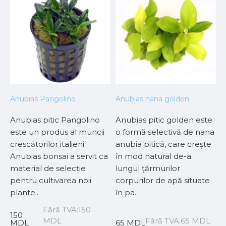
Anubias Pangolino
Anubias nana golden
P
Anubias pitic Pangolino
Anubias pitic golden este
L
este un produs al muncii
o formă selectivă de nana
a
r-
crescătorilor italieni.
anubia pitică, care crește
a
Anubias bonsai a servit ca
în mod natural de-a
c
material de selecție
lungul țărmurilor
d
pentru cultivarea noii
corpurilor de apă situate
m
plante..
în pa..
d
Fără TVA:150
150
L
MDL
Fără TVA:65 MDL
MDL
65 MDL