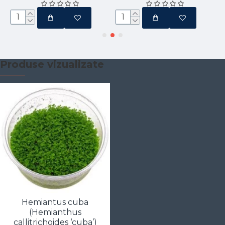
Produse vizualizate
Hemiantus cuba
(Hemianthus
callitrichoides ‘cuba’)