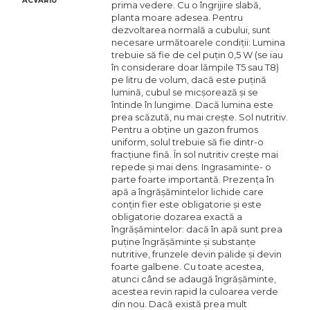
ACVARIU
prima vedere. Cu o îngrijire slabă,
planta moare adesea. Pentru
dezvoltarea normală a cubului, sunt
necesare următoarele condiții: Lumina
trebuie să fie de cel puțin 0,5 W (se iau
în considerare doar lămpile T5 sau T8)
pe litru de volum, dacă este puțină
lumină, cubul se micșorează și se
întinde în lungime. Dacă lumina este
prea scăzută, nu mai crește. Sol nutritiv.
Pentru a obține un gazon frumos
uniform, solul trebuie să fie dintr-o
fracțiune fină. În sol nutritiv crește mai
repede și mai dens. Ingrasaminte- о
parte foarte importantă. Prezența în
apă a îngrășămintelor lichide care
conțin fier este obligatorie și este
obligatorie dozarea exactă a
îngrășămintelor: dacă în apă sunt prea
puține îngrășăminte și substanțe
nutritive, frunzele devin palide și devin
foarte galbene. Cu toate acestea,
atunci când se adaugă îngrășăminte,
acestea revin rapid la culoarea verde
din nou. Dacă există prea mult