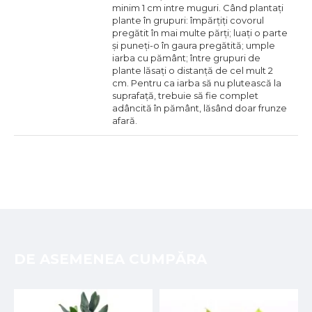
minim 1 cm intre muguri. Când plantați
plante în grupuri: împărțiți covorul
pregătit în mai multe părți; luați o parte
și puneți-o în gaura pregătită; umple
iarba cu pământ; între grupuri de
plante lăsați o distanță de cel mult 2
cm. Pentru ca iarba să nu plutească la
suprafață, trebuie să fie complet
adâncită în pământ, lăsând doar frunze
afară.
DE ASEMENEA CUMPĂRA