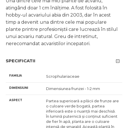
Una dintre cele mai mici plante de acvariu,
atingând doar 1 cm înălțime. A fost folosită în
hobby-ul acvariului abia din 2003, dar în acest
timp a devenit una dintre cele mai populare
plante printre profesioniștii care lucrează în stilul
unui acvariu natural. Greu de intretinut,
nerecomandat acvaristilor incepatori.
SPECIFICATII
FAMILIA
Scrophulariaceae
DIMENSIUNI
Dimensiunea frunzei - 1-2 mm
ASPECT
Partea superioară a plăcii de frunze are
o culoare verde bogată, partea
inferioară este o nuanță mai deschisă.
În lumină puternică și conținut suficient
de fier în apă, planta are o culoare
intensă de smarald. Această plantă în