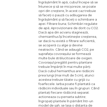
îngrășământ în apă, cubul începe să se
întunece și să se micșoreze, se poate
opri din creștere, în acest caz trebuie
să faceți o pauză cu adăugarea de
îngrășământ și să faceți o schimbare a
apei. Filtrare buna; Schimbări regulate
de apă; Aprovizionare de dorit cu CO2.
Dacă apa din acvariu stagnează,
chemianthus își încetinește creșterea,
iar dacă nu există o filtrare suficientă,
se acoperă cu alge și devine
neatractiv. Când se adaugă CO2, pe
suprafața covorașului se formează
multe bule strălucitoare de oxigen.
Covorașul pregătit pentru plantare
trebuie împărțit în mai multe părți.
Dacă cubul hemianthus are rădăcini
prea lungi (mai mult de 5 cm), atunci
acestea trebuie tăiate cu grijă cu
foarfecele. Iarba poate fi plantată ca
rădăcini individuale sau în grupuri. Când
plantați fiecare rădăcină separat:
actioneaza cu penseta subtire;
îngropați plantele în pământ într-un
model de șah; se lasa o distanta de