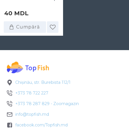
40 MDL
Cumpără
Chișinău, str. Burebista 112/1
+373 78 722 227
+373 78 287 829 - Zoomagazin
info@topfish.md
facebook.com/Topfish.md