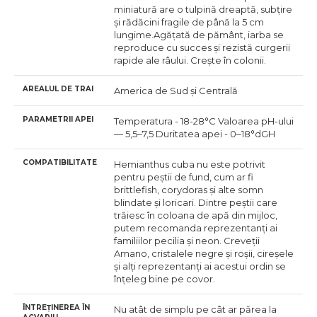
miniatură are o tulpină dreaptă, subțire
și rădăcini fragile de până la 5 cm
lungime.Agățată de pământ, iarba se
reproduce cu succes și rezistă curgerii
rapide ale râului. Crește în colonii.
AREALUL DE TRAI
America de Sud și Centrală
PARAMETRII APEI
Temperatura - 18-28°С Valoarea pH-ului
— 5,5–7,5 Duritatea apei - 0–18°dGH
COMPATIBILITATE
Hemianthus cuba nu este potrivit
pentru peștii de fund, cum ar fi
brittlefish, corydoras și alte somn
blindate și loricari. Dintre peștii care
trăiesc în coloana de apă din mijloc,
putem recomanda reprezentanți ai
familiilor pecilia și neon. Creveții
Amano, cristalele negre și roșii, cireșele
și alți reprezentanți ai acestui ordin se
înțeleg bine pe covor.
ÎNTREȚINEREA ÎN
Nu atât de simplu pe cât ar părea la