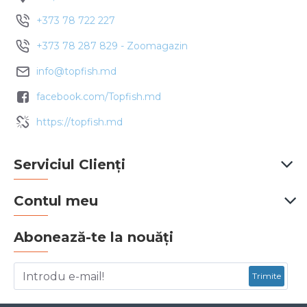
+373 78 722 227
+373 78 287 829 - Zoomagazin
info@topfish.md
facebook.com/Topfish.md
https://topfish.md
Serviciul Clienți
Contul meu
Abonează-te la nouăți
Trimite