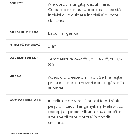
ASPECT
Are corpul alungit și capul mare.
Culoarea este auriu-portocaliu, există
indivizi cu o culoare închisă și puncte
deschise.
AREALUL DE TRAI
Lacul Tanganka
DURATĂ DE VIAȚĂ
9 ani
PARAMETRII APEI
Temperatura 24-27°C, dH 8-20°, pH 7,5-
8,5
HRANA
Acest ciclid este omnivor. Se hrănește,
printre altele, cu nevertebrate găsite în
substrat.
COMPATIBILITATE
În calitate de vecini, puteți folosi și alți
pești din Lacul Tanganyika și Malawi, cu
excepția speciei Mbuna, sau a oricărei
alte specii care pot trăi în condiții
similare.