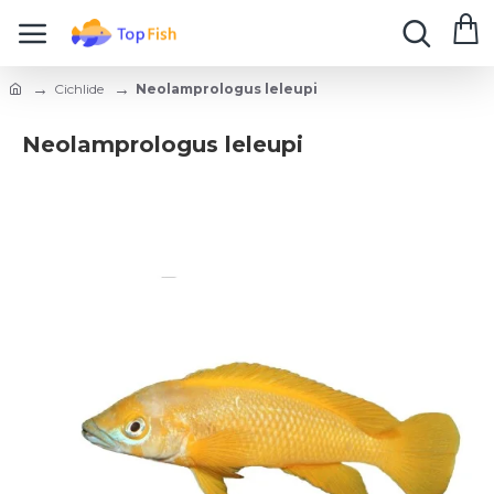
Cichlide
Neolamprologus leleupi
Neolamprologus leleupi