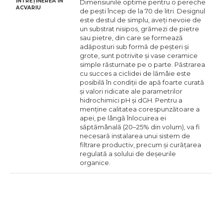
ÎNTREȚINEREA ÎN
Dimensiunile optime pentru o pereche
ACVARIU
de pești încep de la 70 de litri. Designul
este destul de simplu, aveți nevoie de
un substrat nisipos, grămezi de pietre
sau pietre, din care se formează
adăposturi sub formă de peșteri și
grote, sunt potrivite și vase ceramice
simple răsturnate pe o parte. Păstrarea
cu succes a ciclidei de lămâie este
posibilă în condiții de apă foarte curată
și valori ridicate ale parametrilor
hidrochimici pH și dGH. Pentru a
menține calitatea corespunzătoare a
apei, pe lângă înlocuirea ei
săptămânală (20–25% din volum), va fi
necesară instalarea unui sistem de
filtrare productiv, precum și curățarea
regulată a solului de deșeurile
organice.