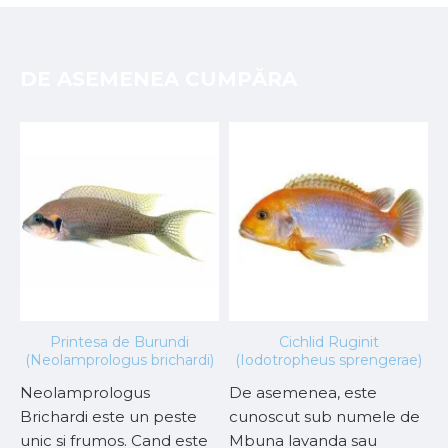
DE ASEMENEA CUMPĂRA
Printesa de Burundi
Cichlid Ruginit
A
(Neolamprologus brichardi)
(Iodotropheus sprengerae)
Neolamprologus
De asemenea, este
P
Brichardi este un peste
cunoscut sub numele de
a
unic si frumos. Cand este
Mbuna lavanda sau
m