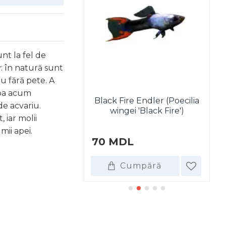
unt la fel de
v: în natură sunt
u fără pete. A
opa acum
Black Fire Endler (Poecilia
de acvariu.
oecilia reticulata)
wingei 'Black Fire')
 iar molii
mii apei.
DL
70 MDL
6
umpără
Cumpără
DE ASEMENEA CUMPĂRA