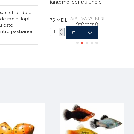
i de mere, locui..
fantome, pentru unele ..
aces
sau chiar dura,
de rapid, fapt
ă TVA:15 MDL
Fără TVA:75 MDL
75 MDL
40 
nu este
entru pastrarea