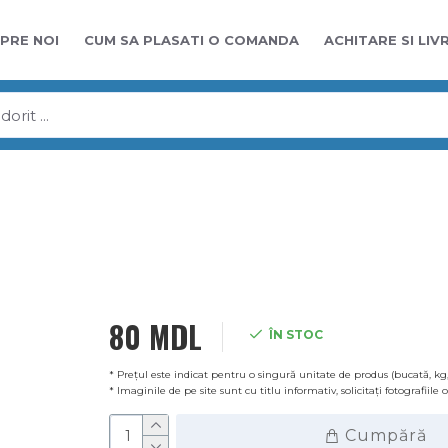
PRE NOI
CUM SA PLASATI O COMANDA
ACHITARE SI LIV
80 MDL
ÎN STOC
* Prețul este indicat pentru o singură unitate de produs (bucată, kg,
Precomand
* Imaginile de pe site sunt cu titlu informativ, solicitați fotografiile
Cumpără