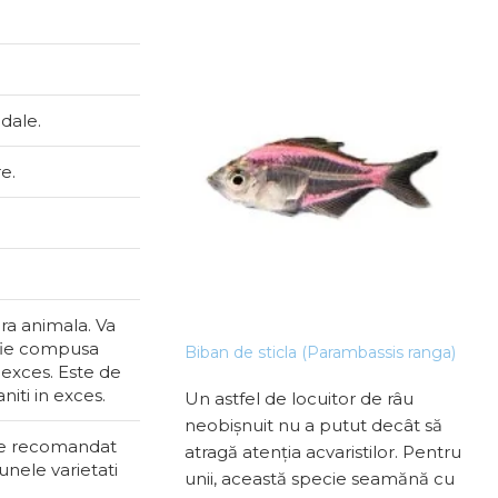
e
udale.
e.
ra animala. Va
e mere mix (Pomacea
 fie compusa
Biban de sticla (Parambassis ranga)
Neri
diffusa)
 exces. Este de
niti in exces.
elci care sunt
Un astfel de locuitor de râu
Melc
 Melcii care au voie să-
neobișnuit nu a putut decât să
deco
ste recomandat
că plantele pentru
atragă atenția acvaristilor. Pentru
de a
unele varietati
lor de inimă. Vorbim
unii, această specie seamănă cu
său 