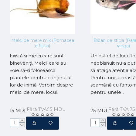
Melci de mere mix (Pomacea
Biban de sticla (Pa
diffusa)
ranga)
Există și melci care sunt
Un astfel de locuito
bineveniți. Melcii care au
neobișnuit nu a put
voie să-și folosească
să atragă atenția acv
plantele pentru conținutul
Pentru unii, aceast
lor de inimă. Vorbim despre
seamănă cu fantom
melci de mere, locui..
pentru unele ..
Fără TVA:15 MDL
Fără TVA:7
15 MDL
75 MDL