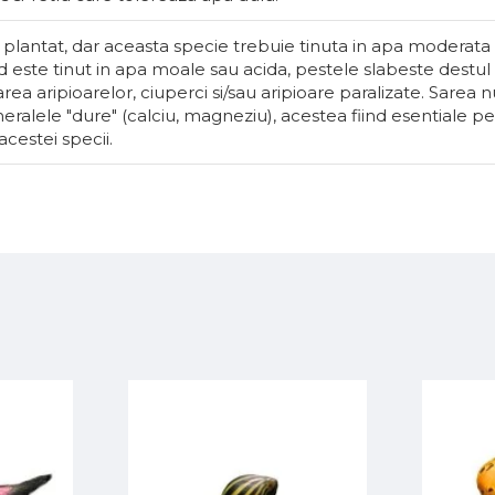
despre melc
 plantat, dar aceasta specie trebuie tinuta in apa moderata 
 este tinut in apa moale sau acida, pestele slabeste destul 
Făr
15 MDL
rea aripioarelor, ciuperci si/sau aripioare paralizate. Sarea 
ralele "dure" (calciu, magneziu), acestea fiind esentiale p
cestei specii.