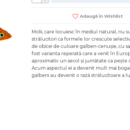
Adaugă in Wishlist
Molii, care locuiesc în mediul natural, nu s
strălucitori ca formele lor crescute selecti
de obicei de culoare galben-cenușie, cu sa
fost varianta reperată care a venit în Eur
aproximativ un secol și jumătate ca pește 
Guppy (P
Acum aspectul ei a devenit mult mai bogat,
galbeni au devenit o rază strălucitoare a lu
50 M
C