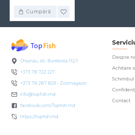
Cumpără
Servici
Despre no
Chișinău, str. Burebista 112/1
Achitare si
+373 78 722 227
Schimbul 
+373 78 287 829 - Zoomagazin
Confidenți
info@topfish.md
Contact
facebook.com/Topfish.md
https://topfish.md