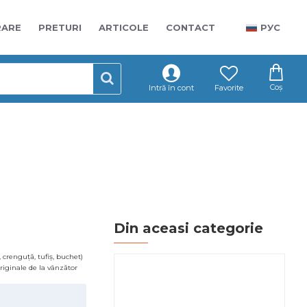
RARE
PRETURI
ARTICOLE
CONTACT
РУС
Coș
Intră în cont
Favorite
Din aceasi categorie
 crenguță, tufiș, buchet)
ă
 originale de la vânzător