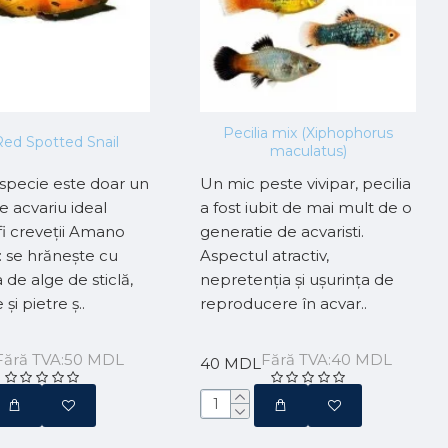
Pecilia mix (Xiphophorus
Red Spotted Snail
maculatus)
specie este doar un
Un mic peste vivipar, pecilia
e acvariu ideal
a fost iubit de mai mult de o
fi creveții Amano
generatie de acvaristi.
: se hrănește cu
Aspectul atractiv,
 de alge de sticlă,
nepretenția și ușurința de
i pietre ș..
reproducere în acvar..
Fără TVA:50 MDL
Fără TVA:40 MDL
40 MDL