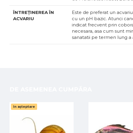
ÎNTREȚINEREA ÎN
Este de preferat un acvariu
ACVARIU
cu un pH bazic. Atunci cand
indicat frecvent prin cobora
necesara, asa cum sunt mine
sanatatii pe termen lung a a
DE ASEMENEA CUMPĂRA
In așteptare