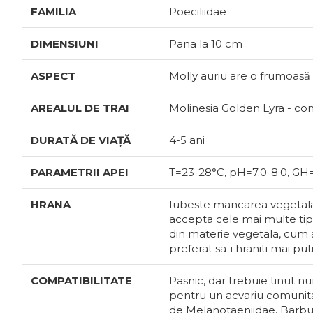
FAMILIA
Poeciliidae
DIMENSIUNI
Pana la 10 cm
ASPECT
Molly auriu are o frumoasă c
AREALUL DE TRAI
Molinesia Golden Lyra - com
DURATĂ DE VIAȚĂ
4-5 ani
PARAMETRII APEI
Т=23-28°С, pH=7.0-8.0, GH=
HRANA
Iubeste mancarea vegetala,
accepta cele mai multe tipu
din materie vegetala, cum ar
preferat sa-i hraniti mai put
COMPATIBILITATE
Pasnic, dar trebuie tinut n
pentru un acvariu comunitar 
de Melanotaeniidae, Barbus