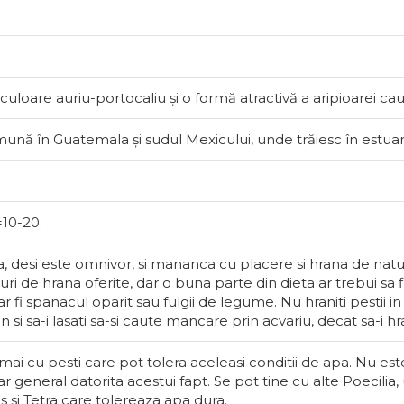
In așteptar
uloare auriu-portocaliu și o formă atractivă a aripioarei ca
ună în Guatemala și sudul Mexicului, unde trăiesc în estuar
10-20.
 desi este omnivor, si mananca cu placere si hrana de natu
Melci d
ri de hrana oferite, dar o buna parte din dieta ar trebui sa
 fi spanacul oparit sau fulgii de legume. Nu hraniti pestii in
in si sa-i lasati sa-si caute mancare prin acvariu, decat sa-i hra
Există și m
bineveniți.
umai cu pesti care pot tolera aceleasi conditii de apa. Nu e
și foloseas
general datorita acestui fapt. Se pot tine cu alte Poecilia, 
conținutul 
 si Tetra care tolereaza apa dura.