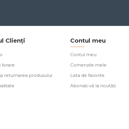
ul Clienți
Contul meu
i
Contul meu
 livrare
Comenzile mele
și returnarea produsului
Lista de favorite
alitate
Abonați-vă la noutăți